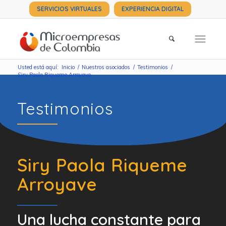
SERVICIOS VIRTUALES
EXPERIENCIA DIGITAL
Usted está aquí:
Inicio
/
Nuestros asociados
/
Testimonios
/
Siry Paola Riqueme Arroyave
Testimonios
Siry Paola Riqueme
Arroyave
Una lucha constante para