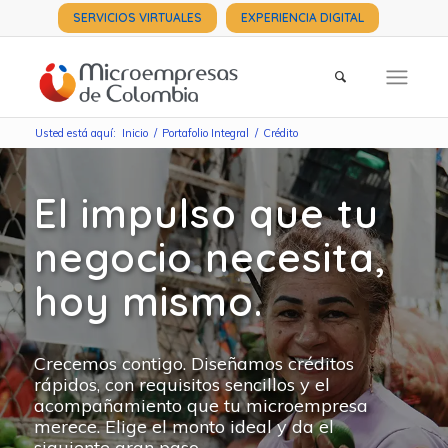
SERVICIOS VIRTUALES
EXPERIENCIA DIGITAL
Usted está aquí:
Inicio
/
Portafolio Integral
/
Crédito
El impulso que tu
negocio necesita,
hoy mismo.
Crecemos contigo. Diseñamos créditos
rápidos, con requisitos sencillos y el
acompañamiento que tu microempresa
merece. Elige el monto ideal y da el
siguiente gran paso.