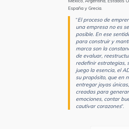
México, Argentina, Estados U
España y Grecia.
“
El proceso de empren
una empresa no es senc
posible. En ese sentido
para construir y mant
marca son la constanc
de evaluar, reestructu
redefinir estrategias,
juego la esencia, el 
su propósito, que en 
entregar joyas únicas,
creadas para generar 
emociones, contar bue
cautivar corazones
”.