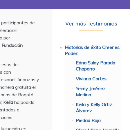
a participantes de
Ver más Testimonios
eleración
o por
a
Fundación
Historias de éxito Creer es
Poder:
Edna Sulay Parada
ocesos de
Chaparro
s con
Viviana Cortes
esional, finanzas y
manera gratuita el
Yeimy Jiménez
Medina
arias de Bogotá,
n;
Keila
ha podido
Keila y Kelly Ortiz
ientados a
Álvarez
ciales.
Piedad Rojo
rticipación en