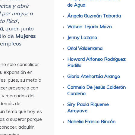
de Agua
ctos y abrir
l por mayor a
Ángela Guzmán Taborda
to Rico
”,
Wilson Tejada Mazo
la
, quien junto
dio de
Mujeres
Jenny Lozano
o empleos
Oriol Valderrama
Howard Alfonso Rodríguez
no solo consolidar
Padilla
 su expansión en
Gloria Atehortúa Arango
les, pues, su meta a
Carmelo De Jesús Calderón
acer presencia con
Cardeño
s y mercados del
además de
Siry Paola Riqueme
Arroyave
 un tema que hoy es
tas a superar porque
Nohelia Franco Rincón
onocer, adquirir,
ccesorios.