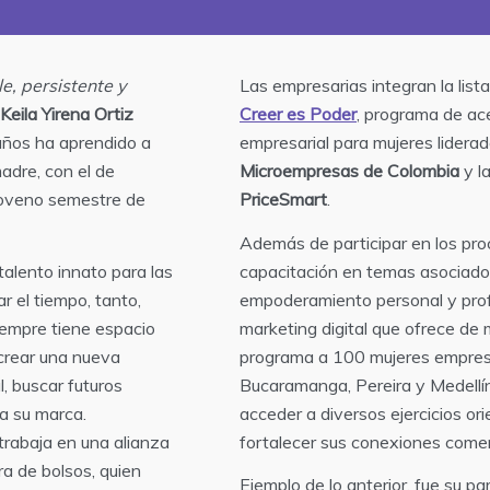
le, persistente y
Las empresarias integran la list
Keila Yirena Ortiz
Creer es Poder
, programa de ac
 años ha aprendido a
empresarial para mujeres liderad
adre, con el de
Microempresas de Colombia
y l
noveno semestre de
PriceSmart
.
Además de participar en los pr
alento innato para las
capacitación en temas asociado
r el tiempo, tanto,
empoderamiento personal y prof
empre tiene espacio
marketing digital que ofrece de 
 crear una nueva
programa a 100 mujeres empres
l, buscar futuros
Bucaramanga, Pereira y Medellí
ra su marca.
acceder a diversos ejercicios or
trabaja en una alianza
fortalecer sus conexiones comer
a de bolsos, quien
Ejemplo de lo anterior, fue su pa