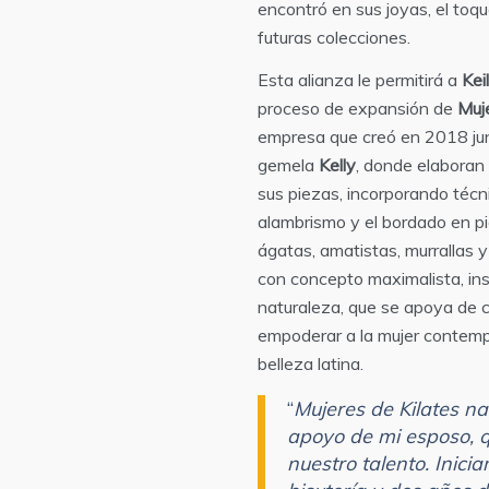
encontró en sus joyas, el toq
futuras colecciones.
Esta alianza le permitirá a
Kei
proceso de expansión de
Muje
empresa que creó en 2018 ju
gemela
Kelly
, donde elaboran
sus piezas, incorporando técn
alambrismo y el bordado en p
ágatas, amatistas, murrallas y 
con concepto maximalista, ins
naturaleza, que se apoya de c
empoderar a la mujer contemp
belleza latina.
“
Mujeres de Kilates na
apoyo de mi esposo, q
nuestro talento. Inic