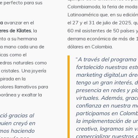
ue perfecto para sus
Colombiamoda, la feria de moda
Latinoamérica que, en su edició
la
avanzar en el
el 27 y el 31 de julio de 2025, 
res de Kilates
, la
60 mil asistentes de 50 países 
nto a su hermana
derrama económica de más de 1
 a mano cada una de
dólares en Colombia.
icas como el
“
A través del programa
iedras naturales como
fortalecido nuestras est
cristales. Una joyería
marketing digital,un áre
pirada en la
tengo un gran interés, 
olores llamativos para
presencia en redes y p
oránea y exaltar la
virtuales. Además, graci
confianza en nuestra m
participamos en Colom
ció gracias al
la implementación de un
uien creyó en
creativa, logramos sin vi
iamos haciendo
comercializar nuestros 