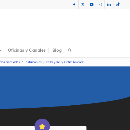
o
Oficinas y Canales
Blog
ros asociados
/
Testimonios
/
Keila y Kelly Ortiz Álvarez