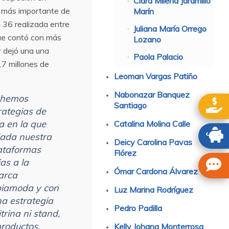
Clara Milena Jaramillo
 más importante de
Marín
n 36 realizada entre
Juliana María Orrego
que contó con más
Lozano
y dejó una una
Paola Palacio
7 millones de
Leoman Vargas Patiño
Nabonazar Banquez
 hemos
Santiago
rategias de
a en la que
Catalina Molina Calle
dada nuestra
Deicy Carolina Pavas
lataformas
Flórez
as a la
Ómar Cardona Álvarez
arca
biamoda y con
Luz Marina Rodríguez
a estrategia
Pedro Padilla
trina ni stand,
productos,
Kelly Johana Monterrosa