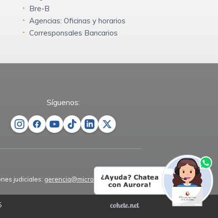
Bre-B
Agencias: Oficinas y horarios
Corresponsales Bancarios
Síguenos:
ones judiciales:
gerencia@microempresas.co
5