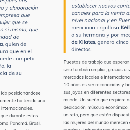
después nos
establecer nuevos conta
o y elaboración
canales para la venta a
 empresa que
nivel nacional y en Puer
ujer que se
menciona orgullosa
Kei
en si misma, que
a su hermana y por me
cidad de
de Kilates
, genera cinc
la
, quien de
directos.
ura que en el
puede competir
Puestos de trabajo que esperan 
ño, la
sino también ampliar, gracias a
cia de su
mercados locales e internaciona
10 años es ser reconocidas y h
sus joyas en diferentes sectore
ido posicionándose
mundo. Un sueño que requiere 
atamente ha tenido una
dedicación, músculo económico,
internacionales,
un reto, pero que están dispues
s que durante estos
las mujeres del mundo merecen c
como Panamá, Brasil,
regalar y lucir cada uno de sus a