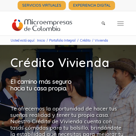
SERVICIOS VIRTUALES
EXPERIENCIA DIGITAL
Usted está aquí:
Inicio
/
Portafolio Integral
/
Crédito
/
Vivienda
Crédito Vivienda
El camino más seguro
hacia tu casa propia.
Te ofrecemos la oportunidad de hacer tus
sueños realidad y tener tu propia casa.
Nuestro Crédito de Vivienda cuenta con
tasas cómodas para tu bolsillo, brindándote
la estabilidad que necesitas para mejorar tu