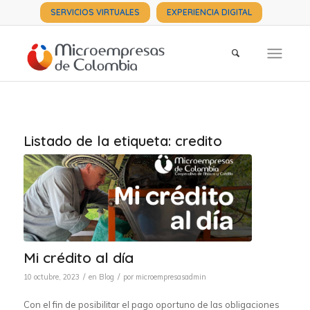
SERVICIOS VIRTUALES
EXPERIENCIA DIGITAL
Listado de la etiqueta:
credito
Mi crédito al día
/
/
10 octubre, 2023
en
Blog
por
microempresasadmin
Con el fin de posibilitar el pago oportuno de las obligaciones