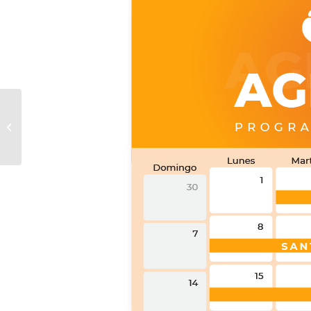
Más de 4.600 mujeres
han sido beneficiarias
del proyecto Cerrando
Brechas para...