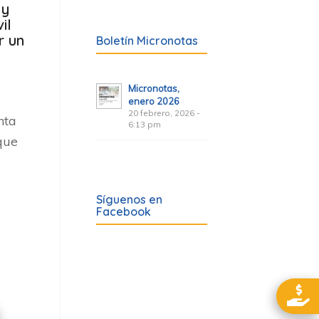
 y
il
r un
Boletín Micronotas
Micronotas,
enero 2026
20 febrero, 2026 -
nta
6:13 pm
 que
Síguenos en
Facebook