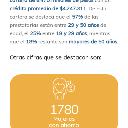
cartera de 8.475 millones de pesos
con un
crédito promedio de $4.247.311
. De esta
cartera se destaca que el
57%
de las
prestatarias están entre
29 y 50 años
de
edad, el
25%
entre
18 y 29 años
; mientras
que el
18%
restante son
mayores de 50 años
.
Otras cifras que se destacan son:
1780
Mujeres
con ahorro