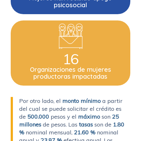
psicosocial
16
Organizaciones de mujeres
productoras impactadas
Por otro lado, el
monto mínimo
a partir
del cual se puede solicitar el crédito es
de
500.000
pesos y el
máximo
son
25
millones
de pesos. Las
tasas
son de
1.80
%
nominal mensual,
21.60 %
nominal
anual y
23.87 %
efectiva anual. Los