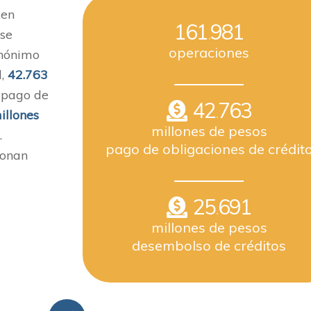
 en
161
981
.
 se
operaciones
inónimo
l,
42.763
 pago de
42
763
.
illones
millones de pesos
.
pago de obligaciones de crédit
ionan
25
691
.
millones de pesos
desembolso de créditos