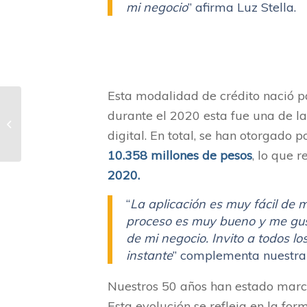
mi negocio
” afirma Luz Stella.
Esta modalidad de crédito nació p
durante el 2020 esta fue una de la
Manos que siembran
progreso
digital. En total, se han otorgado
10.358 millones de pesos
, lo que 
2020.
“
La aplicación es muy fácil de m
proceso es muy bueno y me gus
de mi negocio. Invito a todos l
instante
” complementa nuestra
Nuestros 50 años han estado marca
Esta evolución se refleja en la fo