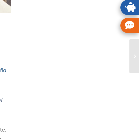
año
i
te.
,