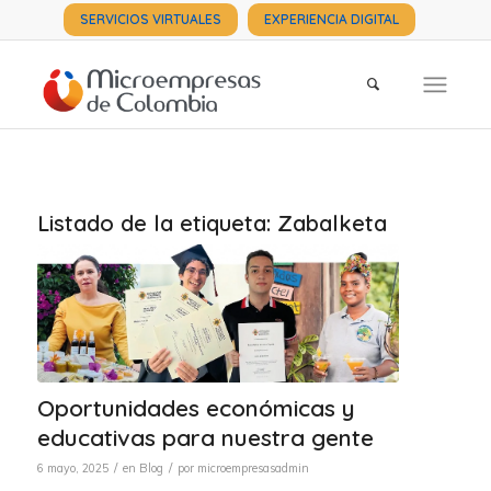
SERVICIOS VIRTUALES
EXPERIENCIA DIGITAL
Listado de la etiqueta:
Zabalketa
Oportunidades económicas y
educativas para nuestra gente
/
/
6 mayo, 2025
en
Blog
por
microempresasadmin