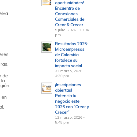
oportunidades!
Encuentro de
elva
Conexiones
Comerciales de
Crear & Crecer
9 julio, 2026 - 10:04
pm
Resultados 2025:
Microempresas
eres
de Colombia
fortalece su
ras.
impacto social
31 marzo, 2026 -
n de
4:20 pm
 la
¡Inscripciones
egión.
abiertas!
Potencia tu
 en
negocio este
al.
2026 con “Crear y
Crecer”
12 marzo, 2026 -
5:45 pm