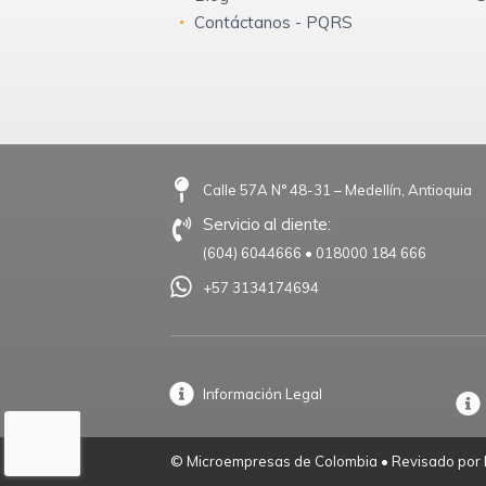
Contáctanos - PQRS
Calle 57A N° 48-31 – Medellín, Antioquia
Servicio al cliente:
(604) 6044666
•
018000 184 666
+57 3134174694
Información Legal
© Microempresas de Colombia • Revisado por M