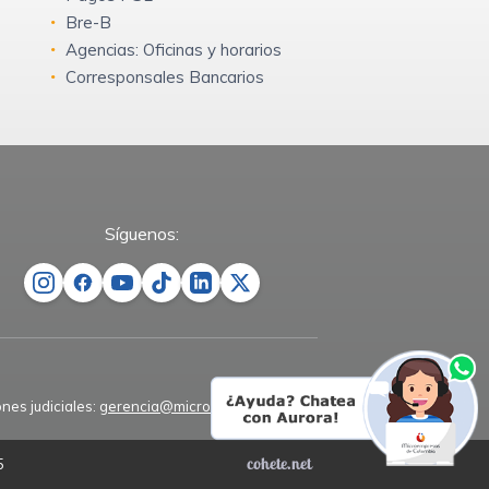
Bre-B
Agencias: Oficinas y horarios
Corresponsales Bancarios
Síguenos:
ones judiciales:
gerencia@microempresas.co
5