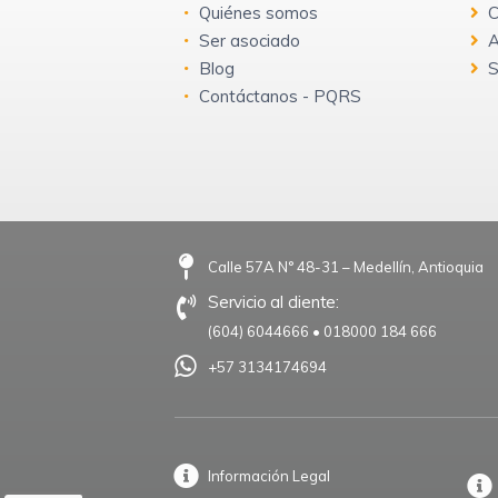
Quiénes somos
C
Ser asociado
A
Blog
S
Contáctanos - PQRS
Calle 57A N° 48-31 – Medellín, Antioquia
Servicio al cliente:
(604) 6044666
•
018000 184 666
+57 3134174694
Información Legal