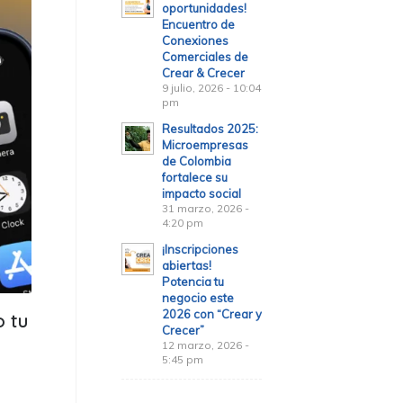
oportunidades!
Encuentro de
Conexiones
Comerciales de
Crear & Crecer
9 julio, 2026 - 10:04
pm
Resultados 2025:
Microempresas
de Colombia
fortalece su
impacto social
31 marzo, 2026 -
4:20 pm
¡Inscripciones
abiertas!
Potencia tu
negocio este
2026 con “Crear y
 tu
Crecer”
s
12 marzo, 2026 -
5:45 pm