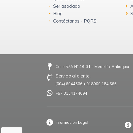
Ser asociado
A
Blog
S
Contáctanos - PQRS
Calle 57A N° 48-31 – Medellín, Antioquia
Servicio al cliente:
(604) 6044666
•
018000 184 666
+57 3134174694
Información Legal