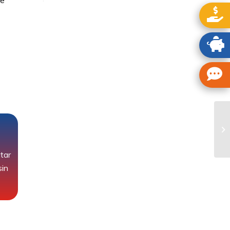
tar
sin