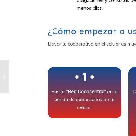
menos clics.
¿Cómo empezar a us
Llevar tu cooperativa en el celular es muy
La educación como
• 1 •
motor de
transformación
Busca
“Red Coopcentral”
en la
D
tienda de aplicaciones de tu
celular.