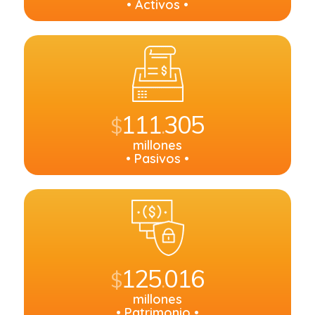
• Activos •
111
305
$
.
millones
• Pasivos •
125
016
$
.
millones
• Patrimonio •