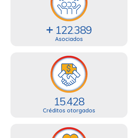
122
389
.
Asociados
15
428
.
Créditos otorgados