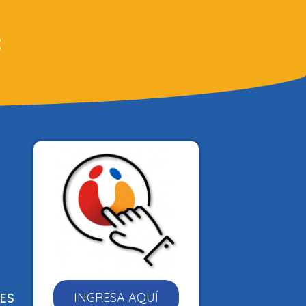
:
INGRESA AQUÍ
NES