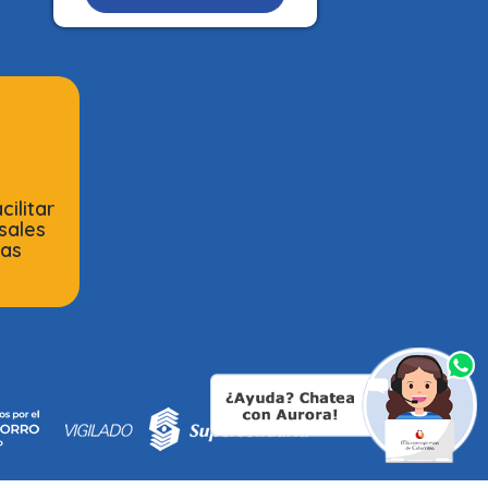
ilitar
sales
cas