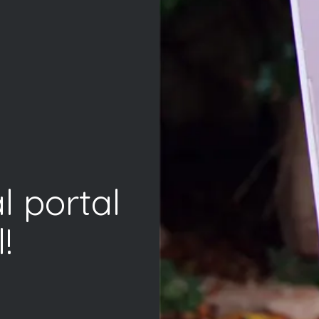
l portal
!