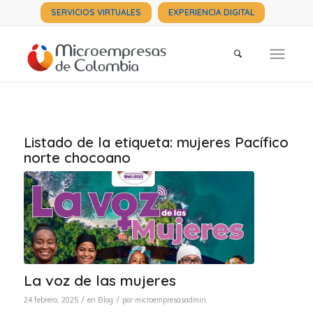
SERVICIOS VIRTUALES
EXPERIENCIA DIGITAL
Listado de la etiqueta:
mujeres Pacífico
norte chocoano
La voz de las mujeres
/
/
24 febrero, 2025
en
Blog
por
microempresasadmin