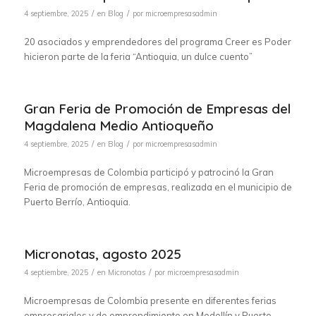
/
/
4 septiembre, 2025
en
Blog
por
microempresasadmin
20 asociados y emprendedores del programa Creer es Poder
hicieron parte de la feria “Antioquia, un dulce cuento”
Gran Feria de Promoción de Empresas del
Magdalena Medio Antioqueño
/
/
4 septiembre, 2025
en
Blog
por
microempresasadmin
Microempresas de Colombia participó y patrocinó la Gran
Feria de promoción de empresas, realizada en el municipio de
Puerto Berrío, Antioquia.
Micronotas, agosto 2025
/
/
4 septiembre, 2025
en
Micronotas
por
microempresasadmin
Microempresas de Colombia presente en diferentes ferias
empresariales y de emprendimiento en Medellín y Puerto