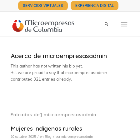
SERVICIOS VIRTUALES
EXPERIENCIA DIGITAL
Acerca de
microempresasadmin
This author has not written his bio yet.
But we are proud to say that
microempresasadmin
contributed 321 entries already.
Entradas de] microempresasadmin
Mujeres indígenas rurales
/
/
10 octubre, 2025
en
Blog
por
microempresasadmin