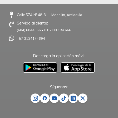
Calle 57A N° 48-31 – Medellín, Antioquia
Servicio al cliente:
(604) 6044666
•
018000 184 666
+57 3134174694
Descarga la aplicación móvil:
–
Síguenos: