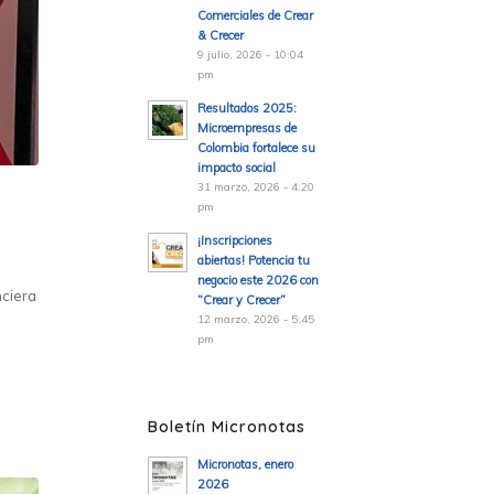
Comerciales de Crear
& Crecer
9 julio, 2026 - 10:04
pm
Resultados 2025:
Microempresas de
Colombia fortalece su
impacto social
31 marzo, 2026 - 4:20
pm
¡Inscripciones
abiertas! Potencia tu
negocio este 2026 con
nciera
“Crear y Crecer”
12 marzo, 2026 - 5:45
pm
Boletín Micronotas
Micronotas, enero
2026