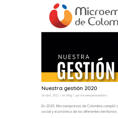
Nuestra gestión 2020
/
/
16 abril, 2021
en
Blog
por
microempresasadmin
En 2020, Microempresas de Colombia cumplió con
social y económico de los diferentes territorios.