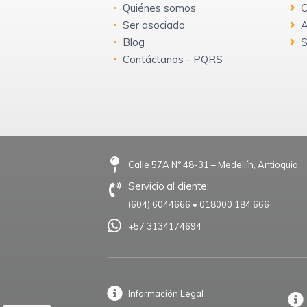
Quiénes somos
C
Ser asociado
A
Blog
S
Contáctanos - PQRS
Calle 57A N° 48-31 – Medellín, Antioquia
Servicio al cliente:
(604) 6044666
•
018000 184 666
+57 3134174694
Información Legal