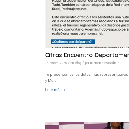
Cifras Encuentro Departament
/
/
13 marzo, 2025
en
Blog
por
microempresasadmin
Te presentamos los datos más representativos 
y Mar.
Leer más