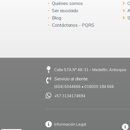
Quiénes somos
C
Ser asociado
A
Blog
S
Contáctanos - PQRS
Calle 57A N° 48-31 – Medellín, Antioquia
Servicio al cliente:
(604) 6044666
•
018000 184 666
+57 3134174694
Información Legal