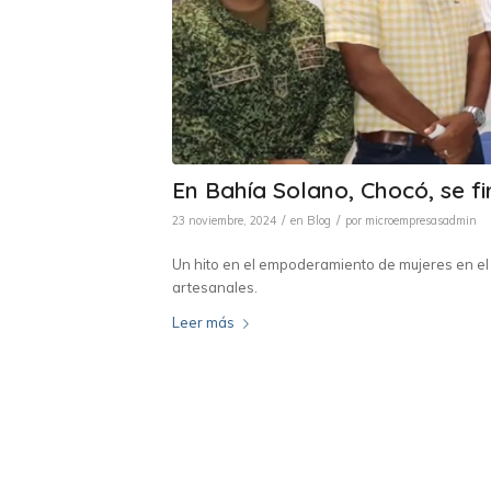
En Bahía Solano, Chocó, se fi
/
/
23 noviembre, 2024
en
Blog
por
microempresasadmin
Un hito en el empoderamiento de mujeres en el
artesanales.
Leer más