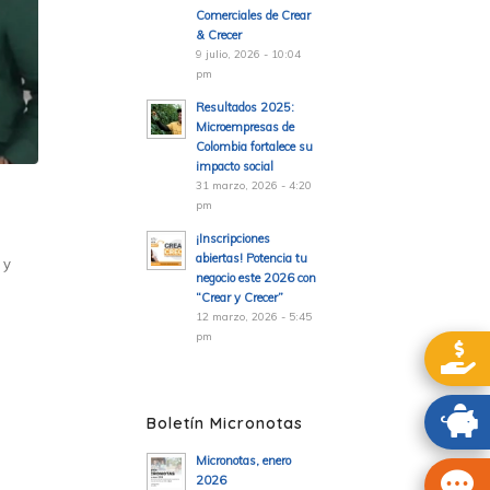
Comerciales de Crear
& Crecer
9 julio, 2026 - 10:04
pm
Resultados 2025:
Microempresas de
Colombia fortalece su
impacto social
31 marzo, 2026 - 4:20
pm
¡Inscripciones
abiertas! Potencia tu
 y
negocio este 2026 con
“Crear y Crecer”
12 marzo, 2026 - 5:45
pm
Boletín Micronotas
Micronotas, enero
2026