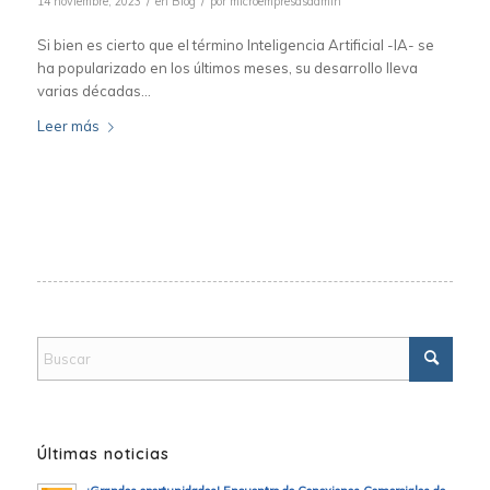
/
/
14 noviembre, 2023
en
Blog
por
microempresasadmin
Si bien es cierto que el término Inteligencia Artificial -IA- se
ha popularizado en los últimos meses, su desarrollo lleva
varias décadas…
Leer más
Últimas noticias