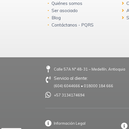
Quiénes somos
C
Ser asociado
A
Blog
S
Contáctanos - PQRS
Calle 57A N° 48-31 – Medellín, Antioquia
Servicio al cliente:
(604) 6044666
•
018000 184 666
+57 3134174694
Información Legal