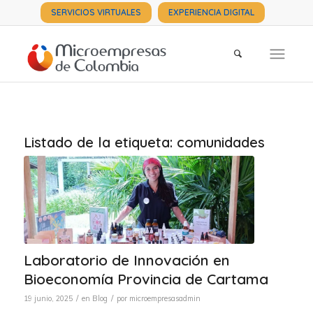
SERVICIOS VIRTUALES
EXPERIENCIA DIGITAL
Listado de la etiqueta:
comunidades
Laboratorio de Innovación en
Bioeconomía Provincia de Cartama
/
/
19 junio, 2025
en
Blog
por
microempresasadmin