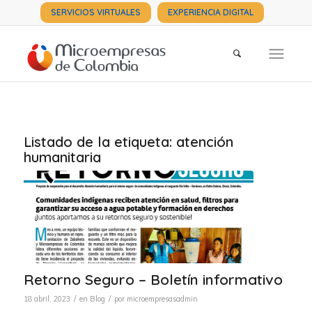
SERVICIOS VIRTUALES
EXPERIENCIA DIGITAL
Listado de la etiqueta:
atención
humanitaria
Retorno Seguro – Boletín informativo
/
/
18 abril, 2023
en
Blog
por
microempresasadmin