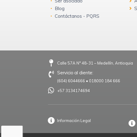
Ser asociado
A
Blog
S
Contáctanos - PQRS
Calle 57A N° 48-31 – Medellín, Antioquia
Servicio al cliente:
(604) 6044666
•
018000 184 666
+57 3134174694
Información Legal