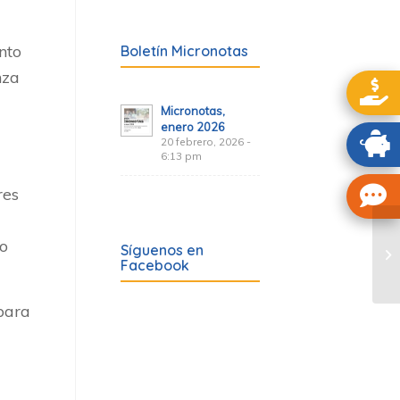
nto
Boletín Micronotas
nza
Micronotas,
enero 2026
20 febrero, 2026 -
6:13 pm
res
to
Síguenos en
Facebook
para