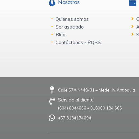
Nosotros
Quiénes somos
C
Ser asociado
A
Blog
S
Contáctanos - PQRS
Calle 57A N° 48-31 – Medellín, Antioquia
Servicio al cliente:
(604) 6044666
•
018000 184 666
+57 3134174694