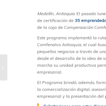
Medellín, Antioquia
. El pasado lune
de certificación de
35 emprendedor
de la caja de Compensación Comf
Este programa implementó la rut
Comfenalco Antioquia, el cual bus
pequeños negocios a través de un
desde el desarrollo de la idea de 
Credifácil me mostró
marcha su unidad productiva permit
que es posible tener
créditos de manera
empresarial.
inmediata
El Programa brindó, además, forma
la comercialización digital, aseso
empresarial y la presentación del 