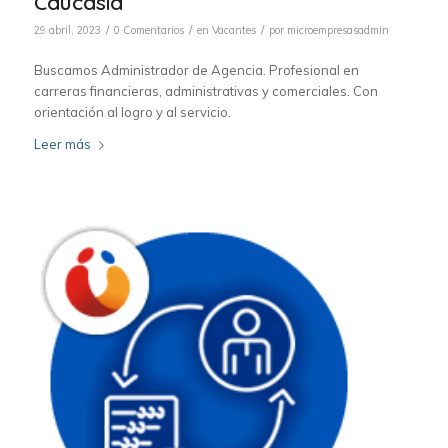
Caucasia
/
/
/
29 abril, 2023
0 Comentarios
en
Vacantes
por
microempresasadmin
Buscamos Administrador de Agencia. Profesional en
carreras financieras, administrativas y comerciales. Con
orientación al logro y al servicio.
Leer más