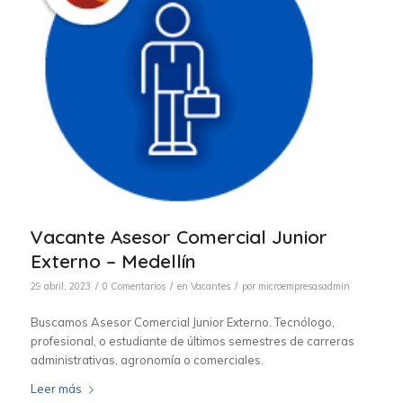
Vacante Asesor Comercial Junior
Externo – Medellín
/
/
/
29 abril, 2023
0 Comentarios
en
Vacantes
por
microempresasadmin
Buscamos Asesor Comercial Junior Externo. Tecnólogo,
profesional, o estudiante de últimos semestres de carreras
administrativas, agronomía o comerciales.
Leer más