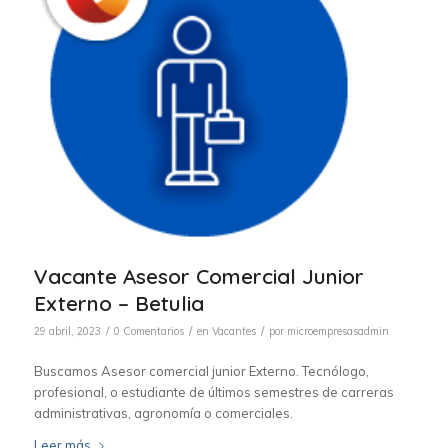
Vacante Asesor Comercial Junior
Externo – Betulia
/
/
/
29 abril, 2023
0 Comentarios
en
Vacantes
por
microempresasadmin
Buscamos Asesor comercial junior Externo. Tecnólogo,
profesional, o estudiante de últimos semestres de carreras
administrativas, agronomía o comerciales.
Leer más