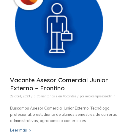
Vacante Asesor Comercial Junior
Externo – Frontino
/
/
/
29 abril, 2023
0 Comentarios
en
Vacantes
por
microempresasadmin
Buscamos Asesor Comercial Junior Externo. Tecnólogo,
profesional, o estudiante de últimos semestres de carreras
administrativas, agronomía o comerciales.
Leer más