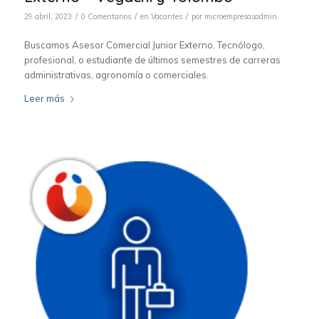
/
/
/
29 abril, 2023
0 Comentarios
en
Vacantes
por
microempresasadmin
Buscamos Asesor Comercial Junior Externo. Tecnólogo,
profesional, o estudiante de últimos semestres de carreras
administrativas, agronomía o comerciales.
Leer más