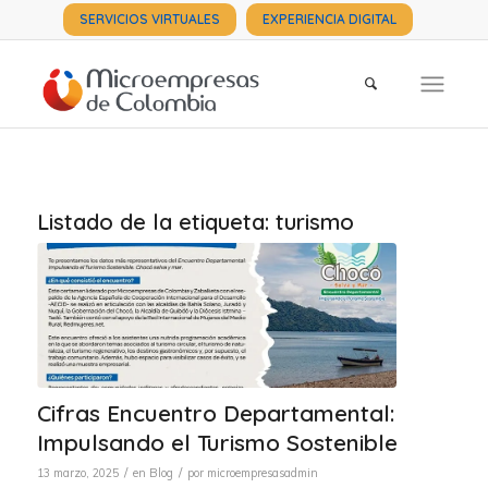
SERVICIOS VIRTUALES
EXPERIENCIA DIGITAL
Listado de la etiqueta:
turismo
Cifras Encuentro Departamental:
Impulsando el Turismo Sostenible
/
/
13 marzo, 2025
en
Blog
por
microempresasadmin