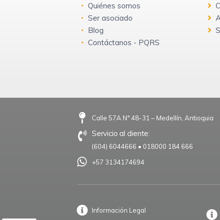
Quiénes somos
C
Ser asociado
A
Blog
S
Contáctanos - PQRS
Calle 57A N° 48-31 – Medellín, Antioquia
Servicio al cliente:
(604) 6044666
•
018000 184 666
+57 3134174694
Información Legal