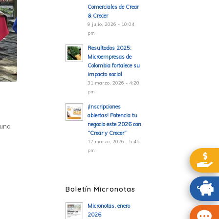
Comerciales de Crear
& Crecer
9 julio, 2026 - 10:04
pm
Resultados 2025:
Microempresas de
Colombia fortalece su
impacto social
31 marzo, 2026 - 4:20
pm
¡Inscripciones
abiertas! Potencia tu
negocio este 2026 con
 una
“Crear y Crecer”
12 marzo, 2026 - 5:45
pm
Boletín Micronotas
Micronotas, enero
2026