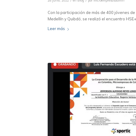
/
/
28 junio, 2022
en
Blog
por
microempresasadmin
Con la participación de más de 400 jóvenes de 
Medellín y Quibdó, se realizó el encuentro HSE
Leer más