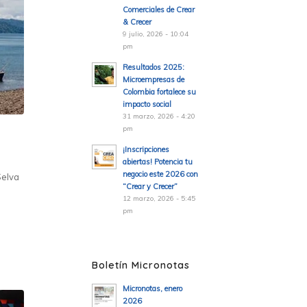
Comerciales de Crear
& Crecer
9 julio, 2026 - 10:04
pm
Resultados 2025:
Microempresas de
Colombia fortalece su
impacto social
31 marzo, 2026 - 4:20
pm
¡Inscripciones
abiertas! Potencia tu
negocio este 2026 con
Selva
“Crear y Crecer”
12 marzo, 2026 - 5:45
pm
Boletín Micronotas
Micronotas, enero
2026