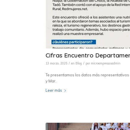
Cifras Encuentro Departament
/
/
13 marzo, 2025
en
Blog
por
microempresasadmin
Te presentamos los datos más representativos 
y Mar.
Leer más