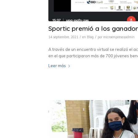
Sportic premió a los ganador
/
/
14 septiembre, 2021
en
Blog
por
microempresasadmin
A través de un encuentro virtual se realizó el 
en el que participaron más de 700 jóvenes bene
Leer más