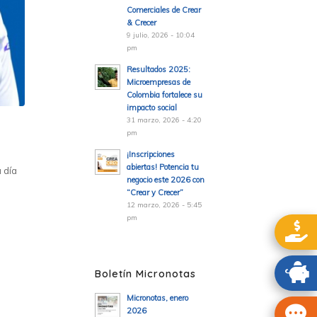
Comerciales de Crear
& Crecer
9 julio, 2026 - 10:04
pm
Resultados 2025:
Microempresas de
Colombia fortalece su
impacto social
31 marzo, 2026 - 4:20
pm
¡Inscripciones
abiertas! Potencia tu
 día
negocio este 2026 con
“Crear y Crecer”
12 marzo, 2026 - 5:45
pm
Boletín Micronotas
Micronotas, enero
2026