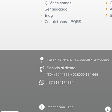
Quiénes somos
C
Ser asociado
A
Blog
S
Contáctanos - PQRS
Calle 57A N° 48-31 – Medellín, Antioquia
Servicio al cliente:
(604) 6044666
•
018000 184 666
+57 3134174694
Información Legal