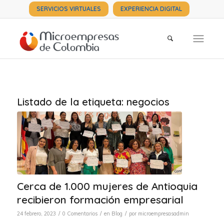
SERVICIOS VIRTUALES
EXPERIENCIA DIGITAL
Listado de la etiqueta:
negocios
Cerca de 1.000 mujeres de Antioquia
recibieron formación empresarial
/
/
/
24 febrero, 2023
0 Comentarios
en
Blog
por
microempresasadmin