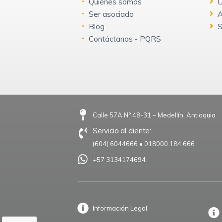
Quiénes somos
C
Ser asociado
A
Blog
S
Contáctanos - PQRS
Calle 57A N° 48-31 – Medellín, Antioquia
Servicio al cliente:
(604) 6044666
•
018000 184 666
+57 3134174694
Información Legal