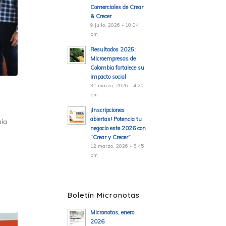
Comerciales de Crear
& Crecer
9 julio, 2026 - 10:04
pm
Resultados 2025:
Microempresas de
Colombia fortalece su
impacto social
31 marzo, 2026 - 4:20
pm
¡Inscripciones
abiertas! Potencia tu
mía
negocio este 2026 con
“Crear y Crecer”
12 marzo, 2026 - 5:45
pm
Boletín Micronotas
Micronotas, enero
2026