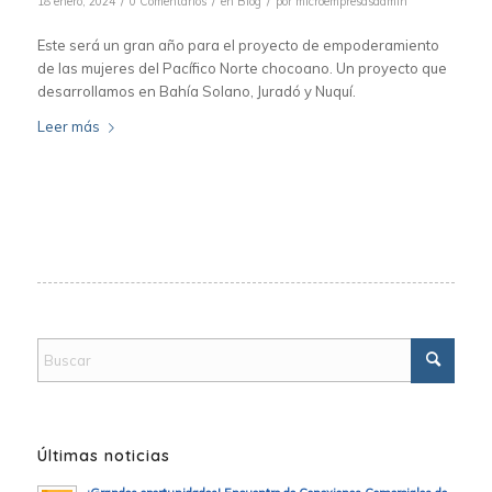
/
/
/
18 enero, 2024
0 Comentarios
en
Blog
por
microempresasadmin
Este será un gran año para el proyecto de empoderamiento
de las mujeres del Pacífico Norte chocoano. Un proyecto que
desarrollamos en Bahía Solano, Juradó y Nuquí.
Leer más
Últimas noticias