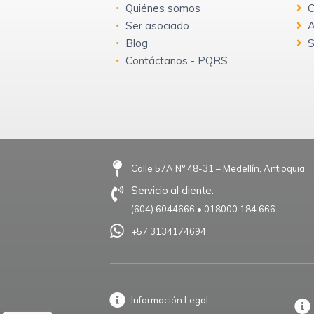
Quiénes somos
C
Ser asociado
A
Blog
S
Contáctanos - PQRS
Calle 57A N° 48-31 – Medellín, Antioquia
Servicio al cliente:
(604) 6044666
•
018000 184 666
+57 3134174694
Información Legal