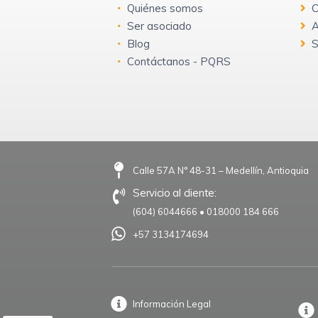
Quiénes somos
C
Ser asociado
A
Blog
S
Contáctanos - PQRS
Calle 57A N° 48-31 – Medellín, Antioquia
Servicio al cliente:
(604) 6044666
•
018000 184 666
+57 3134174694
Información Legal