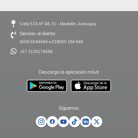
Calle 57A N° 48-31 – Medellín, Antioquia
Servicio al cliente:
(604) 6044666
•
018000 184 666
+57 3134174694
Descarga la aplicación móvil:
–
Síguenos: