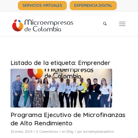
SERVICIOS VIRTUALES
EXPERIENCIA DIGITAL
Listado de la etiqueta:
Emprender
Programa Ejecutivo de Microfinanzas
de Alto Rendimiento
/
/
/
18 enero, 2024
0 Comentarios
en
Blog
por
microempresasadmin