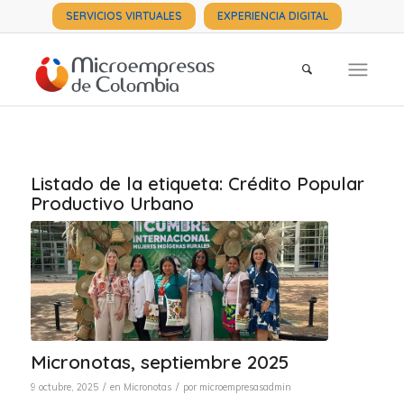
SERVICIOS VIRTUALES
EXPERIENCIA DIGITAL
Listado de la etiqueta:
Crédito Popular
Productivo Urbano
Micronotas, septiembre 2025
/
/
9 octubre, 2025
en
Micronotas
por
microempresasadmin