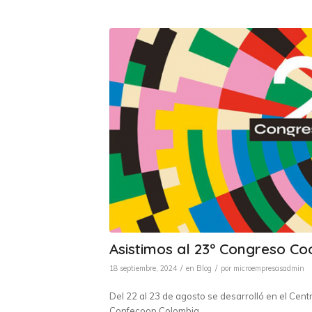
Asistimos al 23º Congreso C
/
/
18 septiembre, 2024
en
Blog
por
microempresasadmin
Del 22 al 23 de agosto se desarrolló en el Ce
Confecoop Colombia