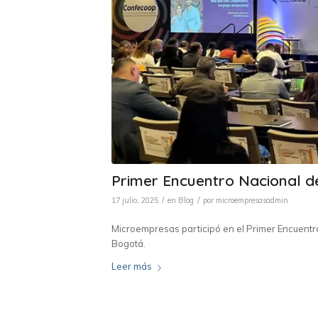
Primer Encuentro Nacional d
/
/
17 julio, 2025
en
Blog
por
microempresasadmin
Microempresas participó en el Primer Encuentro
Bogotá.
Leer más