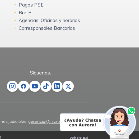
Pagos PSE
Bre-B
Agencias: Oficinas y horarios
Corresponsales Bancarios
Síguenos:
ones judiciales:
gerencia@microempresas.co
5