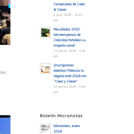
Comerciales de Crear
& Crecer
9 julio, 2026 - 10:04
pm
Resultados 2025:
Microempresas de
Colombia fortalece su
impacto social
31 marzo, 2026 - 4:20
pm
¡Inscripciones
abiertas! Potencia tu
ivo.
negocio este 2026 con
“Crear y Crecer”
12 marzo, 2026 - 5:45
pm
Boletín Micronotas
Micronotas, enero
2026