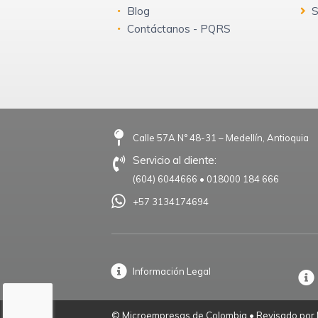
Blog
S
Contáctanos - PQRS
Calle 57A N° 48-31 – Medellín, Antioquia
Servicio al cliente:
(604) 6044666
•
018000 184 666
+57 3134174694
Información Legal
© Microempresas de Colombia • Revisado por M