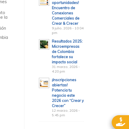
ones
oportunidades!
Encuentro de
nto
Conexiones
e la
Comerciales de
Crear & Crecer
ción
9 julio, 2026 - 10:04
pm
mbia
Resultados 2025:
Microempresas
de Colombia
fortalece su
impacto social
31 marzo, 2026 -
4:20 pm
¡Inscripciones
abiertas!
Potencia tu
negocio este
2026 con “Crear y
Crecer”
12 marzo, 2026 -
5:45 pm