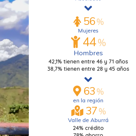
56
%
Mujeres
44
%
Hombres
42,1% tienen entre 46 y 71 años
38,7% tienen entre 28 y 45 años
63
%
en la región
37
%
Valle de Aburrá
24% crédito
78% ahorro