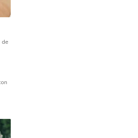
s de
con