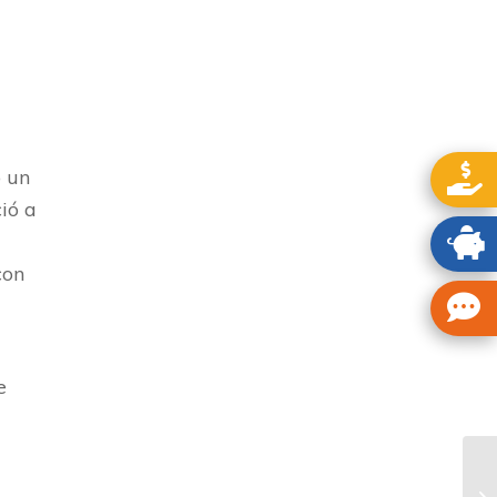
o un
ció a
con
e