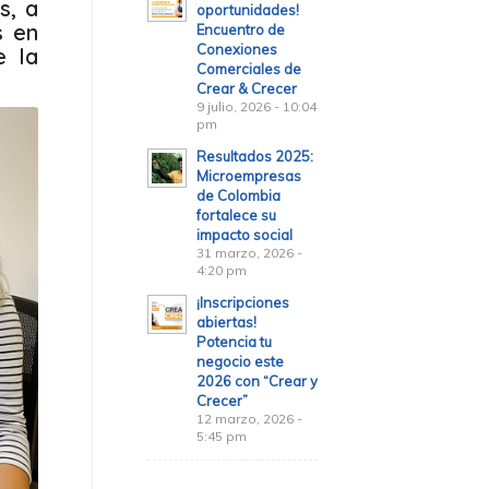
s, a
oportunidades!
s en
Encuentro de
Conexiones
e la
Comerciales de
Crear & Crecer
9 julio, 2026 - 10:04
pm
Resultados 2025:
Microempresas
de Colombia
fortalece su
impacto social
31 marzo, 2026 -
4:20 pm
¡Inscripciones
abiertas!
Potencia tu
negocio este
2026 con “Crear y
Crecer”
12 marzo, 2026 -
5:45 pm