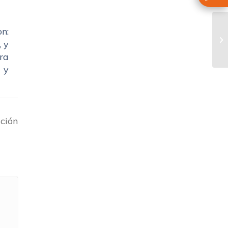
n:
, y
ara
 y
ación