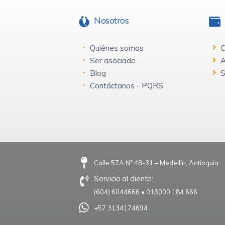
Nosotros
Quiénes somos
C
Ser asociado
A
Blog
S
Contáctanos - PQRS
Calle 57A N° 48-31 – Medellín, Antioquia
Servicio al cliente:
(604) 6044666
•
018000 184 666
+57 3134174694