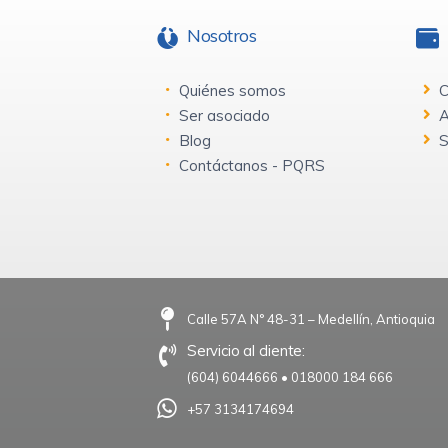
Nosotros
Quiénes somos
C
Ser asociado
A
Blog
S
Contáctanos - PQRS
Calle 57A N° 48-31 – Medellín, Antioquia
Servicio al cliente:
(604) 6044666
•
018000 184 666
+57 3134174694