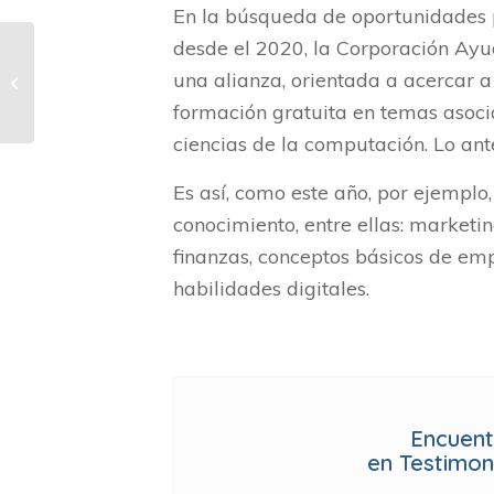
En la búsqueda de oportunidades p
desde el 2020, la Corporación Ay
Leoman Vargas,
una alianza, orientada a acercar 
Historia de éxito
POETA DigiSpark
formación gratuita en temas asocia
ciencias de la computación. Lo ant
Es así, como este año, por ejemplo
conocimiento, entre ellas: marketin
finanzas, conceptos básicos de em
habilidades digitales.
Encuent
en Testimo