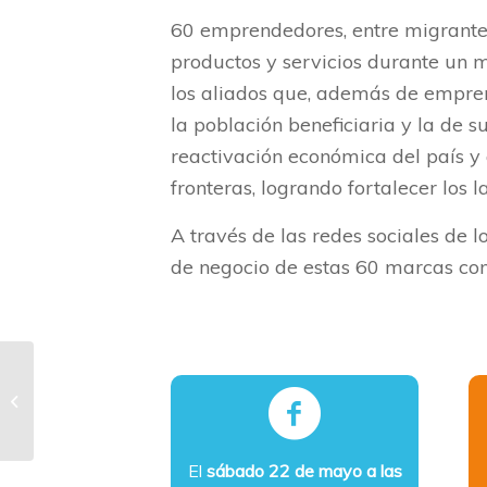
60 emprendedores, entre migrante
productos y servicios durante un m
los aliados que, además de empren
la población beneficiaria y la de s
reactivación económica del país y 
fronteras, logrando fortalecer los
A través de las redes sociales de lo
de negocio de estas 60 marcas com
Profesionales de
Antioquia son
capacitados en
Agricultura de
Precisión a través...
El
sábado 22 de mayo a las