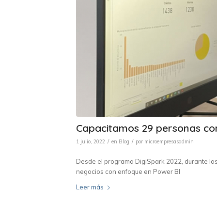
Capacitamos 29 personas co
/
/
1 julio, 2022
en
Blog
por
microempresasadmin
Desde el programa DigiSpark 2022, durante los
negocios con enfoque en Power BI
Leer más