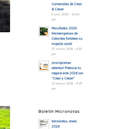
Comerciales de Crear
& Crecer
9 julio, 2026 - 10:04
pm
Resultados 2025:
Microempresas de
Colombia fortalece su
impacto social
31 marzo, 2026 - 4:20
pm
¡Inscripciones
abiertas! Potencia tu
negocio este 2026 con
“Crear y Crecer”
12 marzo, 2026 - 5:45
pm
Boletín Micronotas
Micronotas, enero
2026