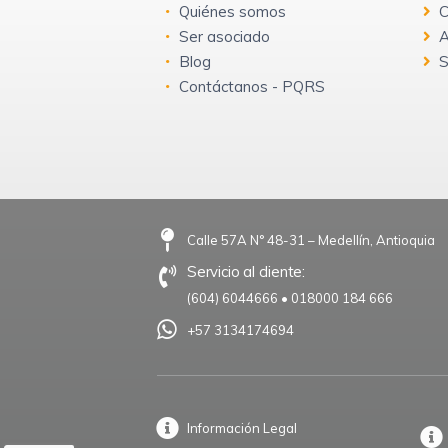
Quiénes somos
C
Ser asociado
A
Blog
S
Contáctanos - PQRS
Calle 57A N° 48-31 – Medellín, Antioquia
Servicio al cliente:
(604) 6044666
•
018000 184 666
+57 3134174694
Información Legal