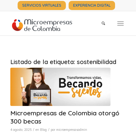
SERVICIOS VIRTUALES
EXPERIENCIA DIGITAL
Listado de la etiqueta:
sostenibilidad
Microempresas de Colombia otorgó
300 becas
/
/
4 agosto, 2025
en
Blog
por
microempresasadmin