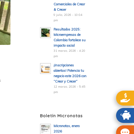
Comerciales de Crear
& Crecer
9 julio, 2026 - 10:04
pm
Resultados 2025:
Microempresas de
Colombia fortalece su
impacto social
31 marzo, 2026 - 4:20
pm
¡Inscripciones
abiertas! Potencia tu
negocio este 2026 con
s
“Crear y Crecer”
12 marzo, 2026 - 5:45
pm
Boletín Micronotas
Micronotas, enero
2026