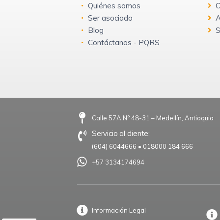
Quiénes somos
C
Ser asociado
A
Blog
S
Contáctanos - PQRS
Calle 57A N° 48-31 – Medellín, Antioquia
Servicio al cliente:
(604) 6044666
•
018000 184 666
+57 3134174694
Información Legal